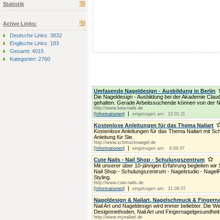
Statistik
Active Links:
Deutsche Links: 3832
Englische Links: 183
Gesamt: 4015
Kategorien: 2760
Umfasende Nageldesign - Ausbildung in Berlin
Die Nageldesign - Ausbildung bei der Akademie Claudi
gehalten. Gerade Arbeitssuchende können von der Nag
http://www.luna-nails.de
|
[Informationen]
eingetragen am: 12.01.11
Kostenlose Anleitungen für das Thema Nailart
Kostenlose Anleitungen für das Thema Nailart mit Schr
Anleitung für Sie.
http://www.schmucknaegel.de
|
[Informationen]
eingetragen am: 6.09.07
Cute Nails - Nail Shop - Schulungszentrum
Mit unserer über 10-jährigen Erfahrung begleiten wir S
Nail Shop - Schulungszentrum - Nagelstudio - Nagel
Styling.
http://www.cute-nails.de
|
[Informationen]
eingetragen am: 21.09.07
Nageldesign & Nailart, Nagelschmuck & Fingern
Nail Art und Nageldesign wird immer beliebter. Die We
Designmethoden, Nail Art und Fingernagelgesundheit
http://www.mynailart.de