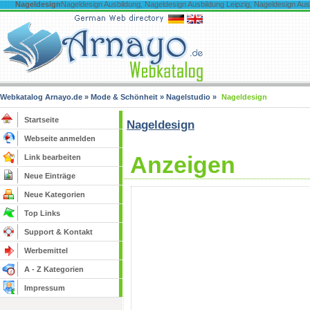
Nageldesign
Nageldesign Ausbildung, Nageldesign Ausbildung Leipzig, Nageldesign Au
Webkatalog Arnayo.de
»
Mode & Schönheit
»
Nagelstudio
»
Nageldesign
Startseite
Nageldesign
Webseite anmelden
Anzeigen
Link bearbeiten
Neue Einträge
Neue Kategorien
Top Links
Support & Kontakt
Werbemittel
A - Z Kategorien
Impressum