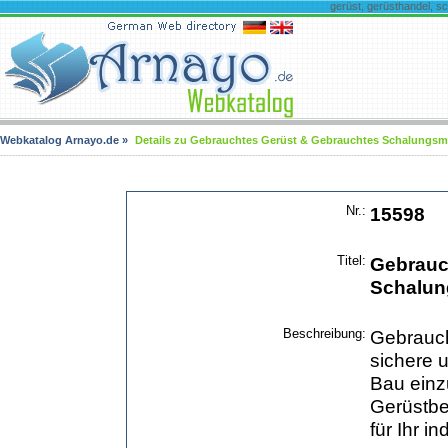
gerüst, gerüsthandel, s
Webkatalog Arnayo.de
»
Details zu Gebrauchtes Gerüst & Gebrauchtes Schalungsma
Nr.:
15598
Titel:
Gebrauc
Schalun
Beschreibung:
Gebraucht
sichere 
Bau einz
Gerüstbe
für Ihr i