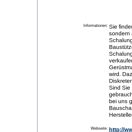
Informationen:
Sie find
sondern 
Schalung
Baustütz
Schalung
verkaufe
Gerüstma
wird. Da
Diskreter
Sind Sie 
gebrauch
bei uns g
Bauschal
Herstelle
Webseite:
http://