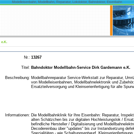
Modelleisenbahn, Modellbahn, Reparatur, Lokdoktor, Bahndoktor, Eisenbahn
 e.K.
Nr.:
13267
Titel:
Bahndoktor Modellbahn-Service Dirk Gardemann e.K.
Beschreibung:
Modellbahnreparatur Service-Werkstatt zur Reparatur, Umrüs
von Modelleisenbahnen, Modellbahnelektronik und Zubehör. 
Ersatzteilversorgung und Kleinserienfertigung für alle Spurw
Informationen:
Die Modellbahnklinik für Ihre Eisenbahn: Reparatur, Inspek
alten Schätzchen bis zur digitalen Hochleistungslok / Ersat
befindliche Hersteller / Digitalisierung und Modellbahnelekt
Decodereinbau über "updates" bis zur Instandsetzung defe
Spezialitäten - wie Schaltungsentwurf, Kleinserienfertigun