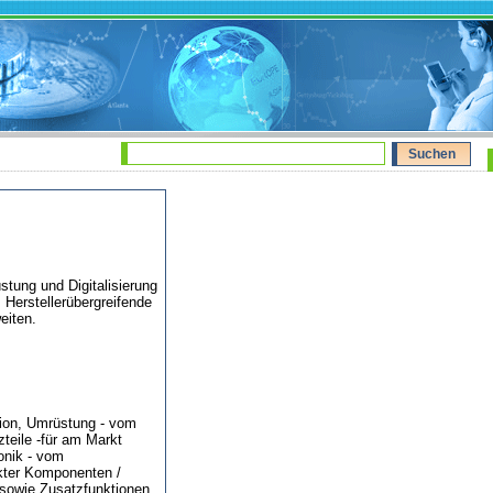
tung und Digitalisierung
Herstellerübergreifende
eiten.
tion, Umrüstung - vom
zteile -für am Markt
ronik - vom
kter Komponenten /
g sowie Zusatzfunktionen